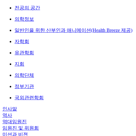
전공의 공간
의학정보
일반인을 위한 산부인과 애니메이션(Health Breeze 제공)
자학회
유관학회
지회
의학단체
정부기관
국외관련학회
인사말
역사
역대임원진
임원진 및 위원회
미션과 비젼