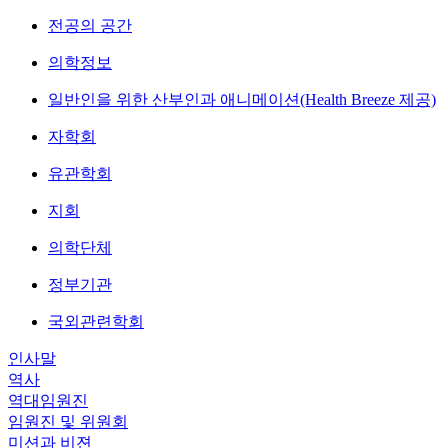
전공의 공간
의학정보
일반인을 위한 산부인과 애니메이션(Health Breeze 제공)
자학회
유관학회
지회
의학단체
정부기관
국외관련학회
인사말
역사
역대임원진
임원진 및 위원회
미션과 비젼