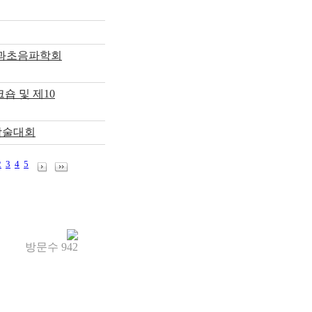
인과초음파학회
숍 및 제10
계학술대회
2
3
4
5
방문수
942