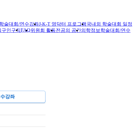
학술대회/연수강좌
J-K-T 영닥터 프로그램
국내외 학술대회 일정
FAQ
실
구인구직
위원회 활동
전공의 공간
의학정보
학술대회/연수
연수강좌