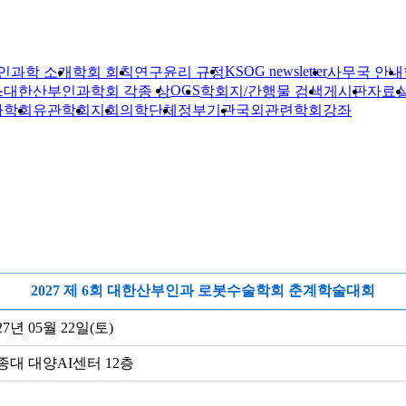
KSOG newsletter
인과학 소개
학회 회칙
연구윤리 규정
사무국 안내
OGS
스
대한산부인과학회 각종 상
학회지/간행물 검색
게시판
자료
자학회
유관학회
지회
의학단체
정부기관
국외관련학회
강좌
2027 제 6회 대한산부인과 로봇수술학회 춘계학술대회
27년 05월 22일(토)
종대 대양AI센터 12층