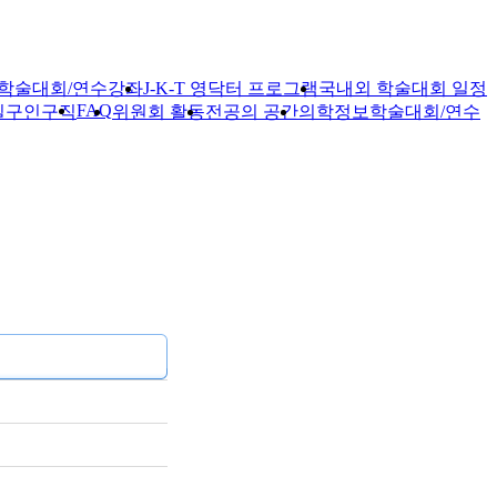
학술대회/연수강좌
J-K-T 영닥터 프로그램
국내외 학술대회 일정
FAQ
실
구인구직
위원회 활동
전공의 공간
의학정보
학술대회/연수