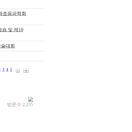
인과초음파학회
숍 및 제10
계학술대회
2
3
4
5
방문수
2,255