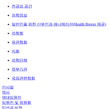
전공의 공간
의학정보
일반인을 위한 산부인과 애니메이션(Health Breeze 제공)
자학회
유관학회
지회
의학단체
정부기관
국외관련학회
인사말
역사
역대임원진
임원진 및 위원회
미션과 비젼