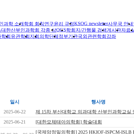
KSOG newsletter
인과학 소개
학회 회칙
연구윤리 규정
사무국 안내
OGS
스
대한산부인과학회 각종 상
학회지/간행물 검색
게시판
자료
자학회
유관학회
지회
의학단체
정부기관
국외관련학회
강좌
일시
행사명
2025-06-22
제 15차 부산대학교 의과대학 산부인과학교실
2025-06-21
[대한모체태아의학회] 학술대회
[국제암정밀의학회] 2025 HKIOF-ISPCM-ISLB Inte