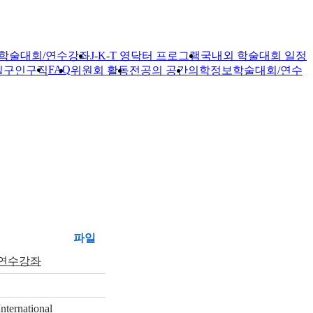
학술대회/연수강좌
J-K-T 영닥터 프로그램
국내외 학술대회 일정
FAQ
실
구인구직
위원회 활동
전공의 공간
의학정보
학술대회/연수
파일
 연수강좌
rnational