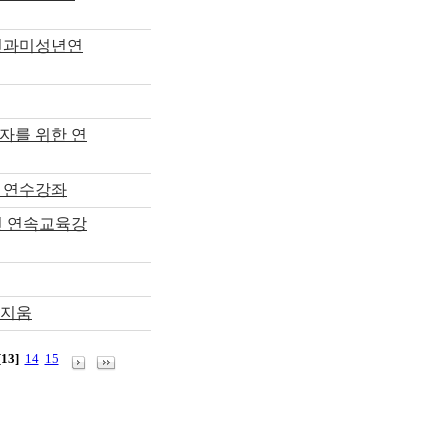
부인과미성년연
자를 위한 연
 연수강좌
인 연속교육강
포지움
[13]
14
15