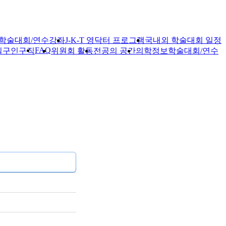
학술대회/연수강좌
J-K-T 영닥터 프로그램
국내외 학술대회 일정
FAQ
실
구인구직
위원회 활동
전공의 공간
의학정보
학술대회/연수