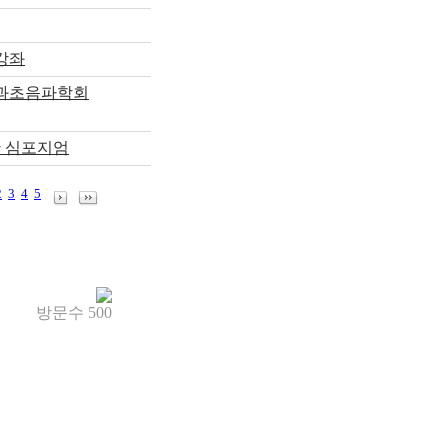
강좌
인과초음파학회
산 심포지엄
2
3
4
5
방문수
500