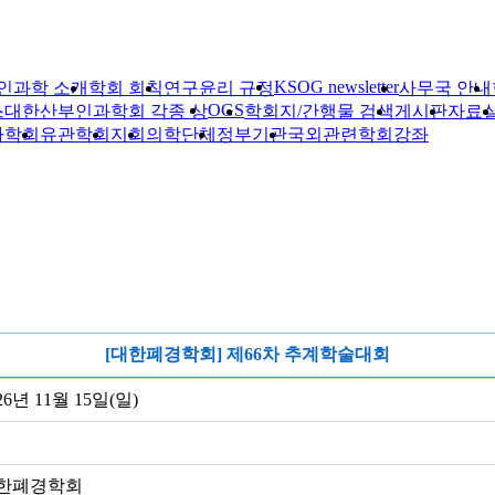
KSOG newsletter
인과학 소개
학회 회칙
연구윤리 규정
사무국 안내
OGS
스
대한산부인과학회 각종 상
학회지/간행물 검색
게시판
자료
자학회
유관학회
지회
의학단체
정부기관
국외관련학회
강좌
[대한폐경학회] 제66차 추계학술대회
26년 11월 15일(일)
한폐경학회