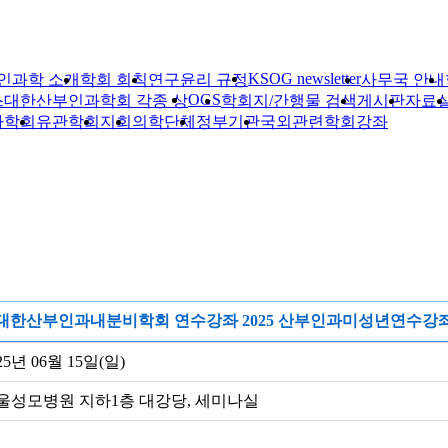
KSOG newsletter
인과학 소개
학회 회칙
연구윤리 규정
사무국 안내
OGS
스
대한산부인과학회 각종 상
학회지/간행물 검색
게시판
자료
자학회
유관학회
지회
의학단체
정부기관
국외관련학회
강좌
대한산부인과내분비학회 연수강좌 2025 산부인과미성년연수강
25년 06월 15일(일)
울성모병원 지하1층 대강당, 세미나실