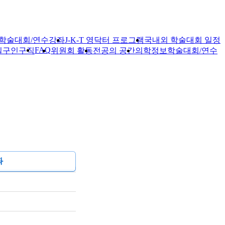
학술대회/연수강좌
J-K-T 영닥터 프로그램
국내외 학술대회 일정
FAQ
실
구인구직
위원회 활동
전공의 공간
의학정보
학술대회/연수
좌