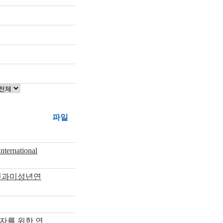
파일
rnational
부인과미성년연
자를 위한 연