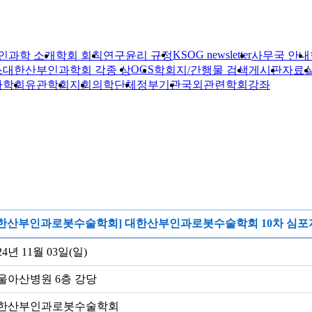
KSOG newsletter
인과학 소개
학회 회칙
연구윤리 규정
사무국 안내
OGS
스
대한산부인과학회 각종 상
학회지/간행물 검색
게시판
자료
자학회
유관학회
지회
의학단체
정부기관
국외관련학회
강좌
대한산부인과로봇수술학회] 대한산부인과로봇수술학회 10차 심포
24년 11월 03일(일)
울아산병원 6층 강당
한산부인과로봇수술학회