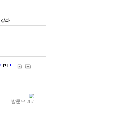
수강좌
8
[9]
10
방문수
287