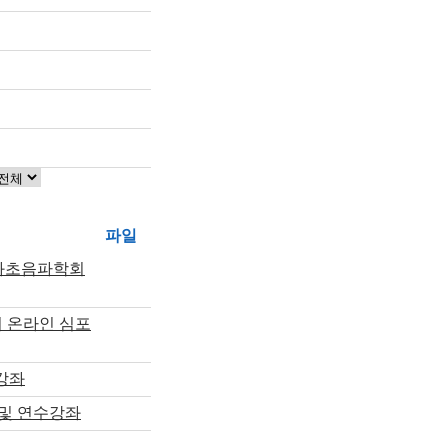
파일
인과초음파학회
터 온라인 심포
강좌
 및 연수강좌