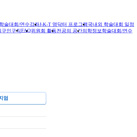
학술대회/연수강좌
J-K-T 영닥터 프로그램
국내외 학술대회 일정
FAQ
실
구인구직
위원회 활동
전공의 공간
의학정보
학술대회/연수
지엄