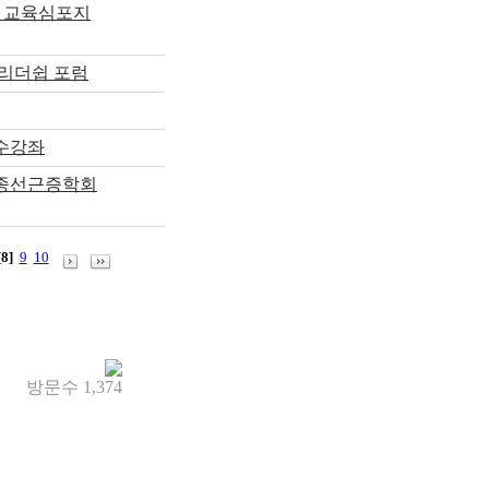
 교육심포지
 리더쉽 포럼
수강좌
근종선근증학회
[8]
9
10
방문수
1,374