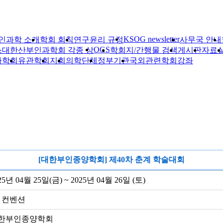
KSOG newsletter
인과학 소개
학회 회칙
연구윤리 규정
사무국 안내
OGS
스
대한산부인과학회 각종 상
학회지/간행물 검색
게시판
자료
자학회
유관학회
지회
의학단체
정부기관
국외관련학회
강좌
[대한부인종양학회] 제40차 춘계 학술대회
25년 04월 25일(금) ~ 2025년 04월 26일 (토)
C 컨벤션
한부인종양학회