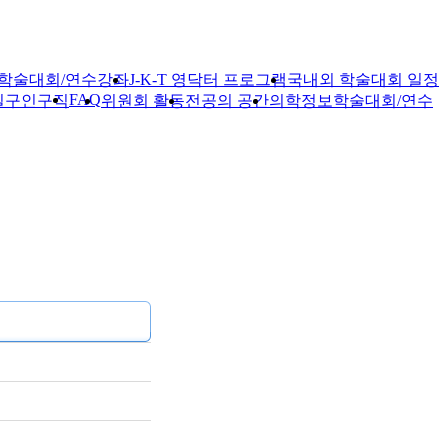
학술대회/연수강좌
J-K-T 영닥터 프로그램
국내외 학술대회 일정
FAQ
실
구인구직
위원회 활동
전공의 공간
의학정보
학술대회/연수