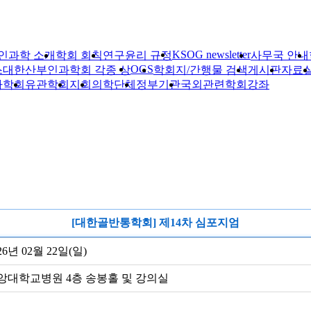
KSOG newsletter
인과학 소개
학회 회칙
연구윤리 규정
사무국 안내
OGS
스
대한산부인과학회 각종 상
학회지/간행물 검색
게시판
자료
자학회
유관학회
지회
의학단체
정부기관
국외관련학회
강좌
[대한골반통학회] 제14차 심포지엄
26년 02월 22일(일)
앙대학교병원 4층 송봉홀 및 강의실