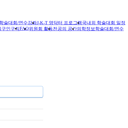
학술대회/연수강좌
J-K-T 영닥터 프로그램
국내외 학술대회 일정
FAQ
실
구인구직
위원회 활동
전공의 공간
의학정보
학술대회/연수