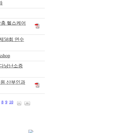
좌
 맞춤 헬스케어
제58회 연수
kshop
 다낭난소증
병원 산부인과
8
9
10