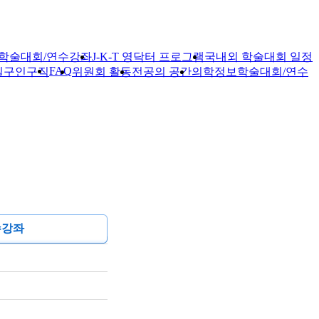
학술대회/연수강좌
J-K-T 영닥터 프로그램
국내외 학술대회 일정
FAQ
실
구인구직
위원회 활동
전공의 공간
의학정보
학술대회/연수
수강좌