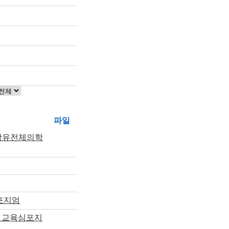
파일
임상유전체의학
포지엄
 교육심포지