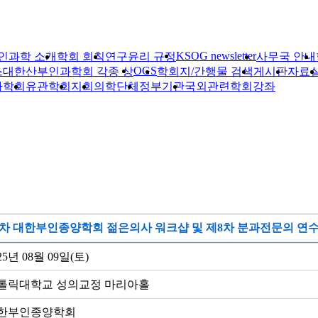
KSOG newsletter
인과학 소개
학회 회칙
연구윤리 규정
사무국 안내
OGS
스
대한산부인과학회 각종 상
학회지/간행물 검색
게시판
자료
자학회
유관학회
지회
의학단체
정부기관
국외관련학회
강좌
9차 대한부인종양학회 젊은의사 워크샵 및 제8차 분과전문의 연
25년 08월 09일(토)
톨릭대학교 성의교정 마리아홀
한부인종양학회