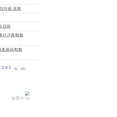
 리더쉽 포럼
수강좌
근종선근증학회
인과초음파학회
2
3
4
5
방문수
14